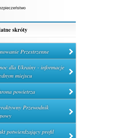
ezpieczeństwo
atne skróty
nowanie Przestrzenne
oc dla Ukrainy - informacje
ednym miejscu
rona powietrza
eraktywny Przewodnik
powy
kt potwierdzający profil