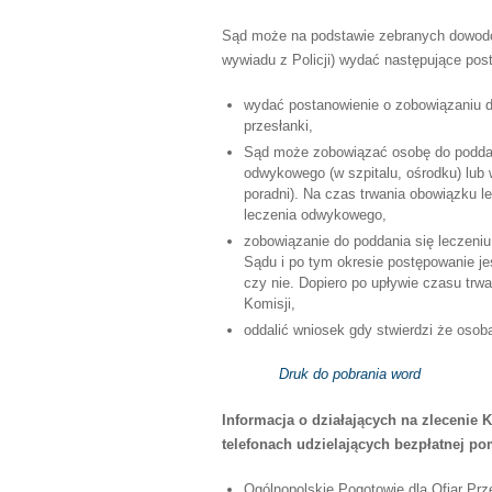
Sąd może na podstawie zebranych dowodó
wywiadu z Policji) wydać następujące pos
wydać postanowienie o zobowiązaniu d
przesłanki,
Sąd może zobowiązać osobę do poddani
odwykowego (w szpitalu, ośrodku) lub
poradni). Na czas trwania obowiązku 
leczenia odwykowego,
zobowiązanie do poddania się leczeni
Sądu i po tym okresie postępowanie j
czy nie. Dopiero po upływie czasu tr
Komisji,
oddalić wniosek gdy stwierdzi że osoba
Druk do pobrania word
Informacja o działających na zlecenie
telefonach udzielających bezpłatnej p
Ogólnopolskie Pogotowie dla Ofiar Prze