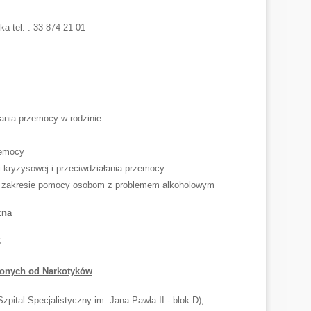
a tel. : 33 874 21 01
ania przemocy w rodzinie
zemocy
 kryzysowej i przeciwdziałania przemocy
w zakresie pomocy osobom z problemem alkoholowym
zna
5
ionych od Narkotyków
zpital Specjalistyczny im. Jana Pawła II - blok D),