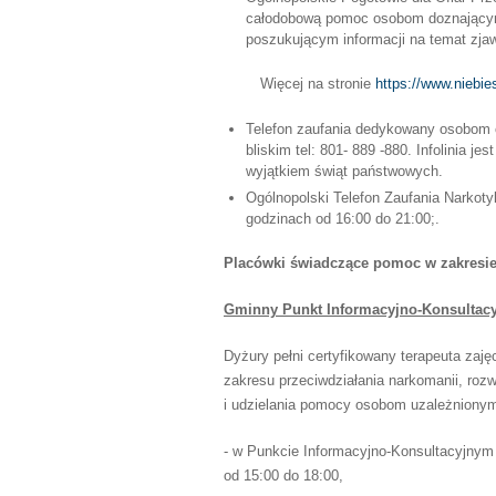
całodobową pomoc osobom doznający
poszukującym informacji na temat zjaw
Więcej na stronie
https://www.niebies
Telefon zaufania dedykowany osobom 
bliskim tel: 801- 889 -880. Infolinia j
wyjątkiem świąt państwowych.
Ogólnopolski Telefon Zaufania Narkoty
godzinach od 16:00 do 21:00;.
Placówki świadczące pomoc w zakresie
Gminny Punkt Informacyjno-Konsultac
Dyżury pełni certyfikowany terapeuta zaj
zakresu przeciwdziałania narkomanii, roz
i udzielania pomocy osobom uzależnionym
- w Punkcie Informacyjno-Konsultacyjnym
od 15:00 do 18:00,