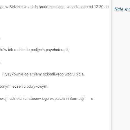
jnego w Sidzinie w każdą środę miesiąca w godzinach od 12:30 do
Hala sp
,
ków ich rodzin do podjęcia psychoterapii,
,
i ryzykownie do zmiany szkodliwego wzoru picia,
czonym leczeniu odwykowym,
wej i udzielanie stosownego wsparcia i informacji o