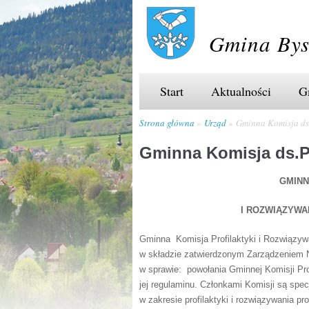
Gmina Bys
Start
Aktualności
G
Strona główna
Urząd
Gminna Komisja d
Gminna Komisja ds.
GMINN
I ROZWIĄZYW
Gminna Komisja Profilaktyki i Rozwiązyw
w składzie zatwierdzonym Zarządzeniem Nr
w sprawie: powołania Gminnej Komisji Pro
jej regulaminu. Członkami Komisji są specj
w zakresie profilaktyki i rozwiązywania 