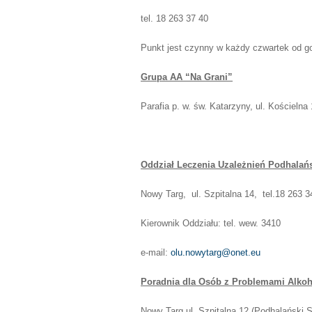
tel. 18 263 37 40
Punkt jest czynny w każdy czwartek od g
Grupa AA “Na Grani”
Parafia p. w. św. Katarzyny, ul. Kościelna
Oddział Leczenia Uzależnień Podhalańsk
Nowy Targ, ul. Szpitalna 14, tel.18 263 
Kierownik Oddziału: tel. wew. 3410
e-mail:
olu.nowytarg@onet.eu
Poradnia dla Osób z Problemami Alko
Nowy Targ ul. Szpitalna 12 (Podhalański Sz