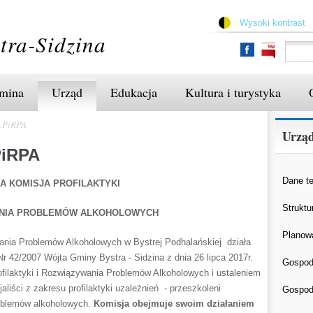
Przejdź
do
Wysoki kontrast
treści
tra-Sidzina
mina
Urząd
Edukacja
Kultura i turystyka
s.PiRPA
Urzą
PiRPA
Dane t
A KOMISJA PROFILAKTYKI
Struktu
ANIA PROBLEMÓW ALKOHOLOWYCH
Planow
ania Problemów Alkoholowych w Bystrej Podhalańskiej działa
 42/2007 Wójta Gminy Bystra - Sidzina z dnia 26 lipca 2017r.
Gospod
filaktyki i Rozwiązywania Problemów Alkoholowych i ustaleniem
aliści z zakresu profilaktyki uzależnień - przeszkoleni
Gospod
problemów alkoholowych.
Komisja obejmuje swoim działaniem