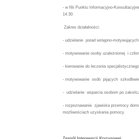
- w filii Punktu Informacyjno-Konsultacy
14:30.
Zakres działalności:
- udzielanie porad wstępno-motywujących
- motywowanie osoby uzależnionej i człon
- kierowanie do leczenia specjalistycznego
- motywowanie osób pijących szkodliwie 
- udzielanie wsparcia osobom po zakoń
- rozpoznawanie zjawiska przemocy domo
możliwościach uzyskania pomocy.
Zespół Interwencji Kryzysowej