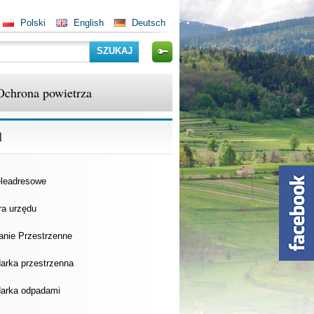
Polski
English
Deutsch
Szukaj
Ochrona powietrza
d
eleadresowe
ra urzędu
anie Przestrzenne
arka przestrzenna
arka odpadami