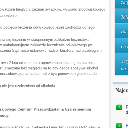
za
w (opinii biegłych, zeznań świadków, wywiadu środowiskowego,
Tel
tanowienie:
o podjęcia leczenia odwykowego jeżeli zachodzą do tego
Baz
a się leczeniu w stacjonarnym zakładzie lecznictwa
Org
 w ambulatoryjnym zakładzie lecznictwa odwykowego (w
leczenia Sąd może ustanowić nadzór kuratora nad przebiegiem
Ses
u trwa 2 lata od momentu uprawomocnienia się orzeczenia
na 
est umarzane bez względu na to czy osoba spożywa alkohol
wania zobowiązania osoba może być ponownie zgłoszona do
 nie jest uzależniona od alkoholu.
Najcz
P
 Krajowego Centrum Przeciwdziałania Uzależnieniom
d
omocy:
R
mocy w Rodzinie „Niebieska Linia” tel: 800-12-00-02, oferuje