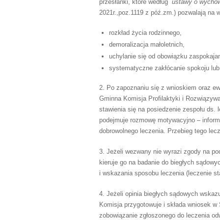
przesłanki, które według
ustawy o wychowa
2021r.,poz.1119 z póź.zm.) pozwalają na 
rozkład życia rodzinnego,
demoralizacja małoletnich,
uchylanie się od obowiązku zaspokajan
systematyczne zakłócanie spokoju lub
2. Po zapoznaniu się z wnioskiem oraz e
Gminna Komisja Profilaktyki i Rozwiązy
stawienia się na posiedzenie zespołu ds.
podejmuje rozmowę motywacyjno – inform
dobrowolnego leczenia. Przebieg tego lec
3. Jeżeli wezwany nie wyrazi zgody na pod
kieruje go na badanie do biegłych sądowyc
i wskazania sposobu leczenia (leczenie st
4. Jeżeli opinia biegłych sądowych wskazu
Komisja przygotowuje i składa wniosek w
zobowiązanie zgłoszonego do leczenia 