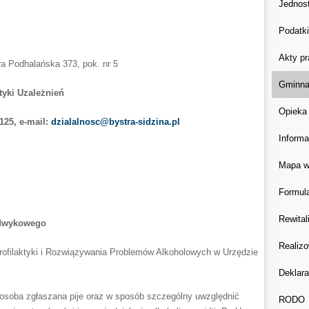
Jednost
Podatki
Akty p
a Podhalańska 373, pok. nr 5
Gminna
yki Uzależnień
Opieka
125, e-mail:
dzialalnosc@bystra-sidzina.pl
Informa
Mapa w
Formula
Rewital
odwykowego
Realizo
rofilaktyki i Rozwiązywania Problemów Alkoholowych w Urzędzie
Deklara
 osoba zgłaszana pije oraz w sposób szczególny uwzględnić
RODO