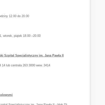
odziny 12.00 do 20.00
 1, wtorek, piątek 18.00 –20.00
i Szpital Specjalistyczny im. Jana Pawła II
34 14 lub centrala 263 3000 wew. 3414
holowymi
pital Specjalistyczny im. Jana Pawła II - blok D),