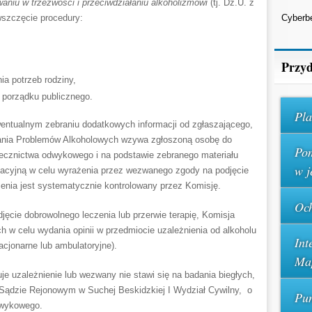
niu w trzeźwości i przeciwdziałaniu alkoholizmowi
(tj. Dz.U. z
wszczęcie procedury:
Cyberb
Przyd
ia potrzeb rodziny,
 porządku publicznego.
Pla
wentualnym zebraniu dodatkowych informacji od zgłaszającego,
wania Problemów Alkoholowych wzywa zgłoszoną osobę do
Pom
 lecznictwa odwykowego i na podstawie zebranego materiału
w j
acyjną w celu wyrażenia przez wezwanego zgody na podjęcie
zenia jest systematycznie kontrolowany przez Komisję.
Och
jęcie dobrowolnego leczenia lub przerwie terapię, Komisja
h w celu wydania opinii w przedmiocie uzależnienia od alkoholu
Int
acjonarne lub ambulatoryjne).
Ma
je uzależnienie lub wezwany nie stawi się na badania biegłych,
 Sądzie Rejonowym w Suchej Beskidzkiej I Wydział Cywilny, o
Pun
odwykowego.