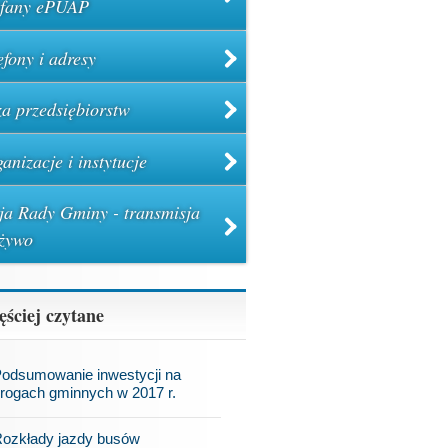
ufany ePUAP
efony i adresy
a przedsiębiorstw
anizacje i instytucje
ja Rady Gminy - transmisja
żywo
ęściej czytane
odsumowanie inwestycji na
rogach gminnych w 2017 r.
ozkłady jazdy busów