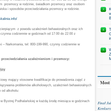
m przemocy w rodzinie, świadkom przemocy oraz osobom
iska i sposobów przeciwdziałania przemocy w rodzinie.
K
w
B
kalinia.info/
cierpiącym z powodu uzależnień behawioralnych oraz ich
T
est czynna codziennie w godzinach od 17:00 do 22:00 z
G
i
ki – Narkomania, tel: 800-199-990, czynny codziennie w
W
Z
M
 przeciwdziałania uzależnieniom i przemocy:
yjny
ęciowy mający stosowne kwalifikacje do prowadzenia zajęć z
Most
wiązywania problemów alkoholowych, uzależnień behawioralnych
 od alkoholu:
 w Bystrej Podhalańskiej w każdą środę miesiąca w godzinach
Finał J
Konkurs