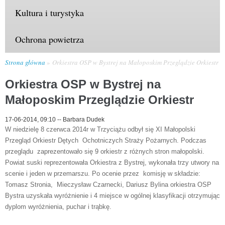
Kultura i turystyka
Ochrona powietrza
Strona główna
Orkiestra OSP w Bystrej na Małoposkim Przeglądzie Orkiestr
Orkiestra OSP w Bystrej na
Małoposkim Przeglądzie Orkiestr
17-06-2014, 09:10
--
Barbara Dudek
W niedzielę 8 czerwca 2014r w Trzyciążu odbył się XI Małopolski
Przegląd Orkiestr Dętych Ochotniczych Straży Pożarnych. Podczas
przeglądu zaprezentowało się 9 orkiestr z różnych stron małopolski.
Powiat suski reprezentowała Orkiestra z Bystrej, wykonała trzy utwory na
scenie i jeden w przemarszu. Po ocenie przez komisję w składzie:
Tomasz Stronia, Mieczysław Czarnecki, Dariusz Bylina orkiestra OSP
Bystra uzyskała wyróżnienie i 4 miejsce w ogólnej klasyfikacji otrzymując
dyplom wyróżnienia, puchar i trąbkę.