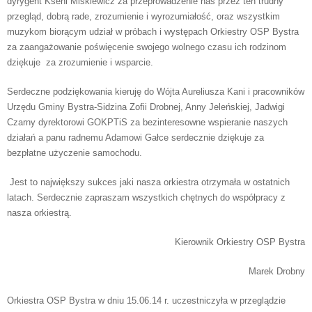
dyrygent Kseni Miśkiewicz za przeprowadzenie nas przez ten trudny
przegląd, dobrą rade, zrozumienie i wyrozumiałość, oraz wszystkim
muzykom biorącym udział w próbach i występach Orkiestry OSP Bystra
za zaangażowanie poświęcenie swojego wolnego czasu ich rodzinom
dziękuje za zrozumienie i wsparcie.
Serdeczne podziękowania kieruję do Wójta Aureliusza Kani i pracowników
Urzędu Gminy Bystra-Sidzina Zofii Drobnej, Anny Jeleńskiej, Jadwigi
Czarny dyrektorowi GOKPTiS za bezinteresowne wspieranie naszych
działań a panu radnemu Adamowi Gałce serdecznie dziękuje za
bezpłatne użyczenie samochodu.
Jest to największy sukces jaki nasza orkiestra otrzymała w ostatnich
latach. Serdecznie zapraszam wszystkich chętnych do współpracy z
nasza orkiestrą.
Kierownik Orkiestry OSP Bystra
Marek Drobny
Orkiestra OSP Bystra w dniu 15.06.14 r. uczestniczyła w przeglądzie