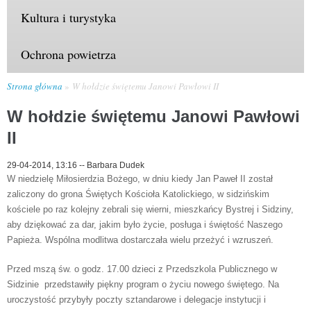
Kultura i turystyka
Ochrona powietrza
Strona główna
W hołdzie świętemu Janowi Pawłowi II
W hołdzie świętemu Janowi Pawłowi
II
29-04-2014, 13:16
--
Barbara Dudek
W niedzielę Miłosierdzia Bożego, w dniu kiedy Jan Paweł II został
zaliczony do grona Świętych Kościoła Katolickiego, w sidzińskim
kościele po raz kolejny zebrali się wierni, mieszkańcy Bystrej i Sidziny,
aby dziękować za dar, jakim było życie, posługa i świętość Naszego
Papieża. Wspólna modlitwa dostarczała wielu przeżyć i wzruszeń.
Przed mszą św. o godz. 17.00 dzieci z Przedszkola Publicznego w
Sidzinie przedstawiły piękny program o życiu nowego świętego. Na
uroczystość przybyły poczty sztandarowe i delegacje instytucji i