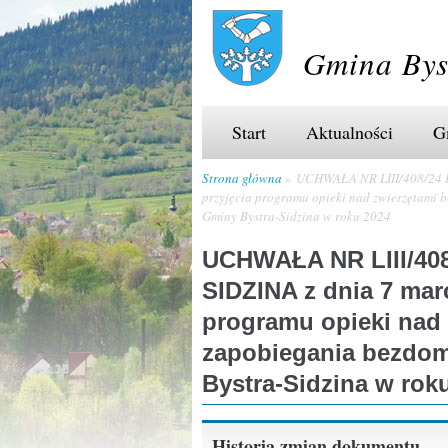
Gmina Bys
Start
Aktualności
G
Strona główna
UCHWAŁA NR LIII/408/24 R
przyjęcia programu opieki nad zwierzętami 
Gminy Bystra-Sidzina w roku 2024
UCHWAŁA NR LIII/40
SIDZINA z dnia 7 marc
programu opieki nad
zapobiegania bezdom
Bystra-Sidzina w rok
Historia zmian dokumentu