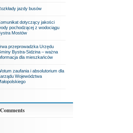
ozkłady jazdy busów
omunikat dotyczący jakości
ody pochodzącej z wodociągu
ystra Mostów
rwa przeprowadzka Urzędu
miny Bystra-Sidzina – ważna
nformacja dla mieszkańców
otum zaufania i absolutorium dla
arządu Województwa
ałopolskiego
 Comments