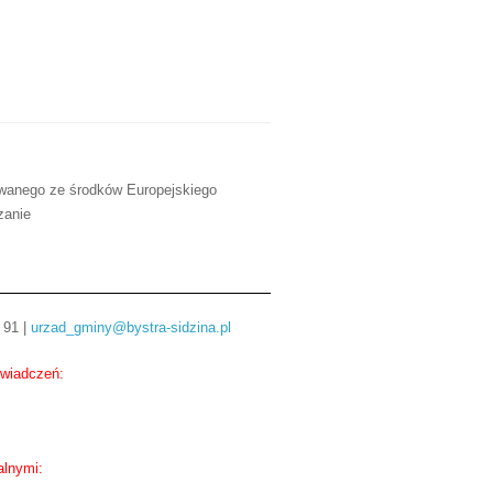
owanego ze środków Europejskiego
zanie
 91 |
urzad_gminy@bystra-sidzina.pl
świadczeń:
alnymi: