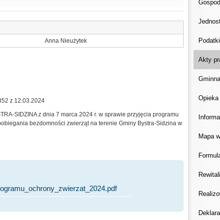
Gospod
Jednost
Podatki
Anna Nieużytek
Akty p
Gminna
Opieka
852 z 12.03.2024
-SIDZINA z dnia 7 marca 2024 r. w sprawie przyjęcia programu
Informa
obiegania bezdomności zwierząt na terenie Gminy Bystra-Sidzina w
Mapa w
Formula
Rewital
rogramu_ochrony_zwierzat_2024.pdf
Realizo
Deklara