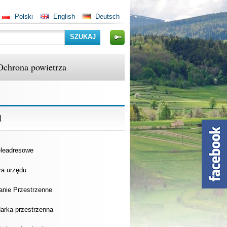
Polski
English
Deutsch
Szukaj
Ochrona powietrza
d
eleadresowe
ra urzędu
anie Przestrzenne
arka przestrzenna