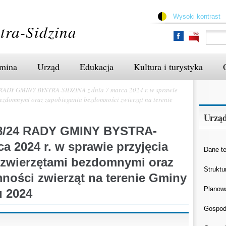
Przejdź
do
Wysoki kontrast
treści
tra-Sidzina
mina
Urząd
Edukacja
Kultura i turystyka
ADY GMINY BYSTRA-SIDZINA z dnia 7 marca 2024 r. w sprawie
bezdomnymi oraz zapobiegania bezdomności zwierząt na terenie
Urzą
8/24 RADY GMINY BYSTRA-
a 2024 r. w sprawie przyjęcia
Dane t
 zwierzętami bezdomnymi oraz
Struktu
ności zwierząt na terenie Gminy
Planow
u 2024
Gospod