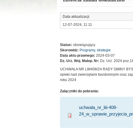
Data aktualizacji
12-07-2024, 11:11
Status:
obowiązujący
Skorowidz:
Programy, strategie
Data aktu prawnego:
2024-03-07
Dz. Urz. Woj. Małop. Nr:
Dz. Urz. 2024 poz.1
UCHWAŁA NR LIII/408/24 RADY GMINY BYSTRA
opieki nad zwierzętami bezdomnymi oraz zap
roku 2024
Załączniki do pobrania:
uchwala_nr_liii-408-
24_w_sprawie_przyjecia_p