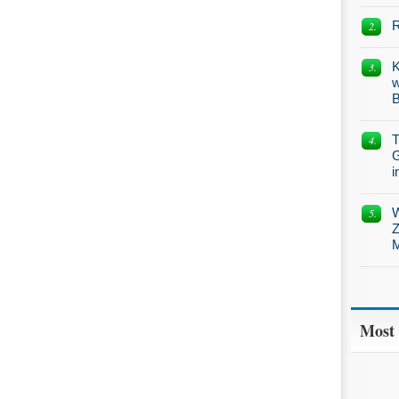
R
K
w
B
T
G
i
W
Z
M
Most