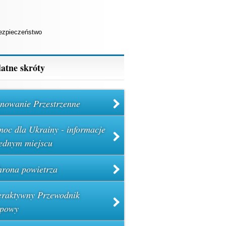
ezpieczeństwo
atne skróty
nowanie Przestrzenne
oc dla Ukrainy - informacje
ednym miejscu
rona powietrza
eraktywny Przewodnik
powy