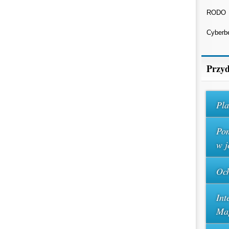
RODO
Cyberb
Przyd
Pla
Pom
w j
Och
Int
Ma