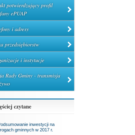
kt potwierdzający profil
ufany ePUAP
efony i adresy
a przedsiębiorstw
anizacje i instytucje
ja Rady Gminy - transmisja
żywo
ęściej czytane
odsumowanie inwestycji na
rogach gminnych w 2017 r.