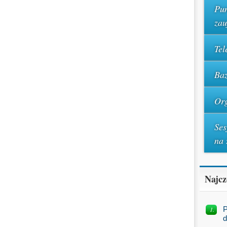
Pun
za
Tel
Baz
Org
Ses
na 
Najcz
P
d