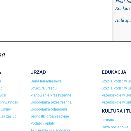
Finał J
Konkurs
Hala sp
na
A
URZĄD
EDUKACJA
e
Dane teleadresowe
Szkoła Podst. w By
ąd
Struktura urzędu
Szkoła Podst. w Si
wości
Planowanie Przestrzenne
Przedszkole w Bys
 prywatności
Gospodarka przestrzenna
Przedszkole w Sid
a Gminy
Gospodarka odpadami
KULTURA I 
 za zasługi
Jednostki organizacyjne
Historia
Podatki i opłaty
Baza noclegowa
Akty prawa miejscowego