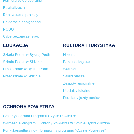
Formularze do pobrania
Rewitalizacja
Realizowane projekty
Deklaracja dostępności
RODO
Cyberbezpieczeństwo
EDUKACJA
KULTURA I TURYSTYKA
Szkoła Podst. w Bystrej Podh.
Historia
Szkoła Podst. w Sidzinie
Baza noclegowa
Przedszkole w Bystrej Podh.
Skansen
Przedszkole w Sidzinie
Szlaki piesze
Zespoły regionalne
Produkty lokalne
Rozkłady jazdy busów
OCHRONA POWIETRZA
Gminny operator Programu Czyste Powietrze
Wdrożenie Programu Ochrony Powietrza w Gminie Bystra-Sidzina
Punkt konsultacyjno-informacyjny programu "Czyste Powietrze”