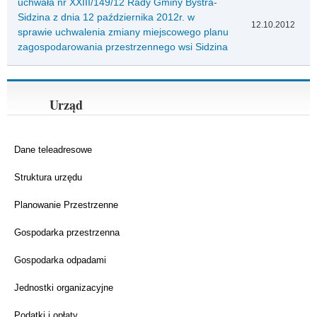
uchwała nr XXIII/149/12 Rady Gminy Bystra-
Sidzina z dnia 12 października 2012r. w
12.10.2012
sprawie uchwalenia zmiany miejscowego planu
zagospodarowania przestrzennego wsi Sidzina
Strony
« pierwsza
‹ poprzednia
…
6
następna ›
7
8
9
10
ostatnia »
11
12
Urząd
13
14
Dane teleadresowe
Struktura urzędu
Planowanie Przestrzenne
Gospodarka przestrzenna
Gospodarka odpadami
Jednostki organizacyjne
Podatki i opłaty