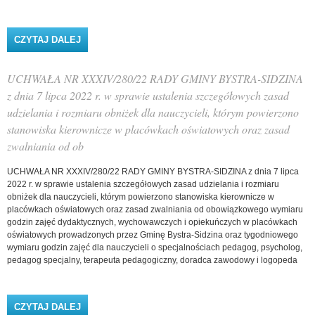
CZYTAJ DALEJ
WPIS UCHWAŁA NR XLI/295/22 RADY GMINY
BYSTRA-SIDZINA Z DNIA 24 LISTOPADA 2022 R. W
SPRAWIE ZMIANY UCHWAŁY NR XLIII/299/14 RADY
GMINY BYSTRA-SIDZINA Z DNIA 18 SIERPNIA 2014
UCHWAŁA NR XXXIV/280/22 RADY GMINY BYSTRA-SIDZINA
R. W SPRAWIE REGULAMINU WYNAGRADZANIA
NAUCZYCIELI W SZKOŁACH I PLACÓWKACH
z dnia 7 lipca 2022 r. w sprawie ustalenia szczegółowych zasad
OŚWIATOWYCH PR
udzielania i rozmiaru obniżek dla nauczycieli, którym powierzono
stanowiska kierownicze w placówkach oświatowych oraz zasad
zwalniania od ob
UCHWAŁA NR XXXIV/280/22 RADY GMINY BYSTRA-SIDZINA z dnia 7 lipca
2022 r. w sprawie ustalenia szczegółowych zasad udzielania i rozmiaru
obniżek dla nauczycieli, którym powierzono stanowiska kierownicze w
placówkach oświatowych oraz zasad zwalniania od obowiązkowego wymiaru
godzin zajęć dydaktycznych, wychowawczych i opiekuńczych w placówkach
oświatowych prowadzonych przez Gminę Bystra-Sidzina oraz tygodniowego
wymiaru godzin zajęć dla nauczycieli o specjalnościach pedagog, psycholog,
pedagog specjalny, terapeuta pedagogiczny, doradca zawodowy i logopeda
CZYTAJ DALEJ
WPIS UCHWAŁA NR XXXIV/280/22 RADY GMINY