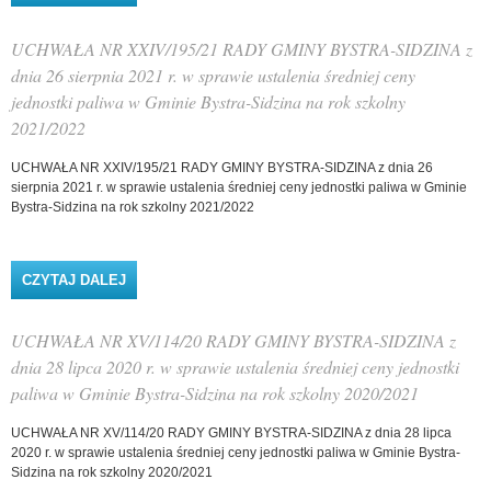
BYSTRA-SIDZINA Z DNIA 7 LIPCA 2022 R. W
SPRAWIE USTALENIA SZCZEGÓŁOWYCH ZASAD
UDZIELANIA I ROZMIARU OBNIŻEK DLA
UCHWAŁA NR XXIV/195/21 RADY GMINY BYSTRA-SIDZINA z
NAUCZYCIELI, KTÓRYM POWIERZONO
STANOWISKA KIEROWNICZE W PLACÓWKACH
dnia 26 sierpnia 2021 r. w sprawie ustalenia średniej ceny
OŚWIATOWYCH ORAZ ZASAD ZWALNIANIA OD OB
jednostki paliwa w Gminie Bystra-Sidzina na rok szkolny
2021/2022
UCHWAŁA NR XXIV/195/21 RADY GMINY BYSTRA-SIDZINA z dnia 26
sierpnia 2021 r. w sprawie ustalenia średniej ceny jednostki paliwa w Gminie
Bystra-Sidzina na rok szkolny 2021/2022
CZYTAJ DALEJ
WPIS UCHWAŁA NR XXIV/195/21 RADY GMINY
BYSTRA-SIDZINA Z DNIA 26 SIERPNIA 2021 R. W
SPRAWIE USTALENIA ŚREDNIEJ CENY
JEDNOSTKI PALIWA W GMINIE BYSTRA-SIDZINA
UCHWAŁA NR XV/114/20 RADY GMINY BYSTRA-SIDZINA z
NA ROK SZKOLNY 2021/2022
dnia 28 lipca 2020 r. w sprawie ustalenia średniej ceny jednostki
paliwa w Gminie Bystra-Sidzina na rok szkolny 2020/2021
UCHWAŁA NR XV/114/20 RADY GMINY BYSTRA-SIDZINA z dnia 28 lipca
2020 r. w sprawie ustalenia średniej ceny jednostki paliwa w Gminie Bystra-
Sidzina na rok szkolny 2020/2021