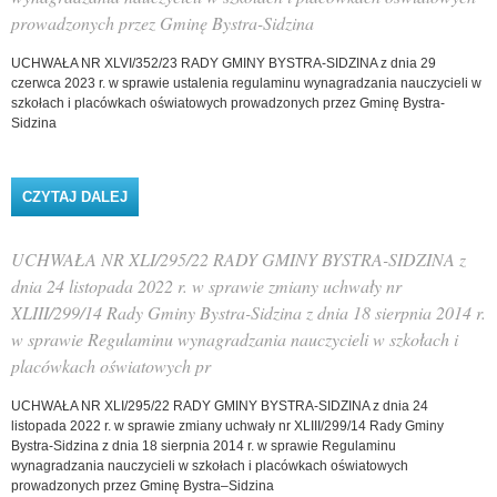
prowadzonych przez Gminę Bystra-Sidzina
UCHWAŁA NR XLVI/352/23 RADY GMINY BYSTRA-SIDZINA z dnia 29
czerwca 2023 r. w sprawie ustalenia regulaminu wynagradzania nauczycieli w
szkołach i placówkach oświatowych prowadzonych przez Gminę Bystra-
Sidzina
CZYTAJ DALEJ
WPIS UCHWAŁA NR XLVI/352/23 RADY GMINY
BYSTRA-SIDZINA Z DNIA 29 CZERWCA 2023 R. W
SPRAWIE USTALENIA REGULAMINU
WYNAGRADZANIA NAUCZYCIELI W SZKOŁACH I
UCHWAŁA NR XLI/295/22 RADY GMINY BYSTRA-SIDZINA z
PLACÓWKACH OŚWIATOWYCH PROWADZONYCH
PRZEZ GMINĘ BYSTRA-SIDZINA
dnia 24 listopada 2022 r. w sprawie zmiany uchwały nr
XLIII/299/14 Rady Gminy Bystra-Sidzina z dnia 18 sierpnia 2014 r.
w sprawie Regulaminu wynagradzania nauczycieli w szkołach i
placówkach oświatowych pr
UCHWAŁA NR XLI/295/22 RADY GMINY BYSTRA-SIDZINA z dnia 24
listopada 2022 r. w sprawie zmiany uchwały nr XLIII/299/14 Rady Gminy
Bystra-Sidzina z dnia 18 sierpnia 2014 r. w sprawie Regulaminu
wynagradzania nauczycieli w szkołach i placówkach oświatowych
prowadzonych przez Gminę Bystra–Sidzina