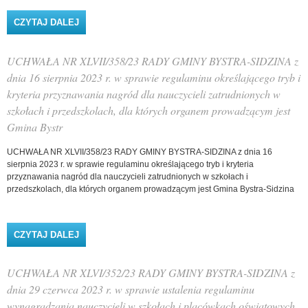
CZYTAJ DALEJ
WPIS UCHWAŁA NR II/15/24 RADY GMINY BYSTRA-
SIDZINA Z DNIA 18 CZERWCA 2024 R. W SPRAWIE
USTALENIA CZASU BEZPŁATNEGO NAUCZANIA,
WYCHOWANIA I OPIEKI ORAZ WYSOKOŚCI
UCHWAŁA NR XLVII/358/23 RADY GMINY BYSTRA-SIDZINA z
OPŁATY ZA KORZYSTANIE Z WYCHOWANIA
PRZEDSZKOLNEGO UCZNIÓW OBJĘTYCH
dnia 16 sierpnia 2023 r. w sprawie regulaminu określającego tryb i
WYCHOWANIEM PRZEDSZKOLNYM W PR
kryteria przyznawania nagród dla nauczycieli zatrudnionych w
szkołach i przedszkolach, dla których organem prowadzącym jest
Gmina Bystr
UCHWAŁA NR XLVII/358/23 RADY GMINY BYSTRA-SIDZINA z dnia 16
sierpnia 2023 r. w sprawie regulaminu określającego tryb i kryteria
przyznawania nagród dla nauczycieli zatrudnionych w szkołach i
przedszkolach, dla których organem prowadzącym jest Gmina Bystra-Sidzina
CZYTAJ DALEJ
WPIS UCHWAŁA NR XLVII/358/23 RADY GMINY
BYSTRA-SIDZINA Z DNIA 16 SIERPNIA 2023 R. W
SPRAWIE REGULAMINU OKREŚLAJĄCEGO TRYB I
KRYTERIA PRZYZNAWANIA NAGRÓD DLA
UCHWAŁA NR XLVI/352/23 RADY GMINY BYSTRA-SIDZINA z
NAUCZYCIELI ZATRUDNIONYCH W SZKOŁACH I
PRZEDSZKOLACH, DLA KTÓRYCH ORGANEM
dnia 29 czerwca 2023 r. w sprawie ustalenia regulaminu
PROWADZĄCYM JEST GMINA BYSTR
wynagradzania nauczycieli w szkołach i placówkach oświatowych