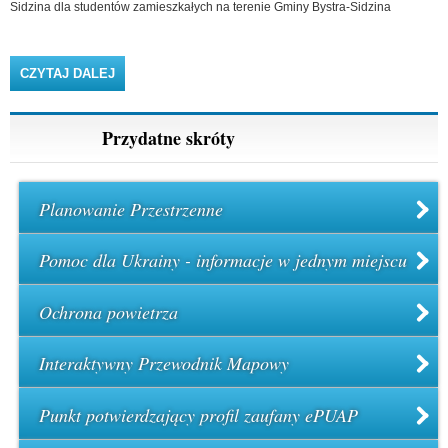
Sidzina dla studentów zamieszkałych na terenie Gminy Bystra-Sidzina
CZYTAJ DALEJ
WPIS UCHWAŁA NR XV/111/20 RADY GMINY
BYSTRA-SIDZINA Z DNIA 28 LIPCA 2020 R. W
SPRAWIE ZASAD PRZYZNAWANIA STYPENDIUM
WÓJTA GMINY BYSTRA-SIDZINA DLA STUDENTÓW
Strony
1
2
3
4
następna ›
ostatnia »
Przydatne skróty
ZAMIESZKAŁYCH NA TERENIE GMINY BYSTRA-
SIDZINA
Planowanie Przestrzenne
Pomoc dla Ukrainy - informacje w jednym miejscu
Ochrona powietrza
Interaktywny Przewodnik Mapowy
Punkt potwierdzający profil zaufany ePUAP