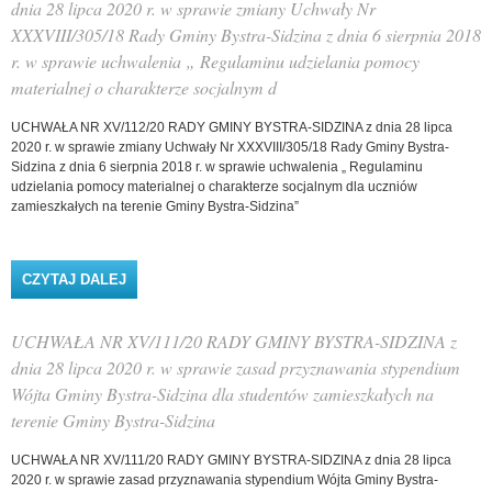
PRZEDSZKOLNYCH PRACUJĄCYCH Z GRUPAMI
dnia 28 lipca 2020 r. w sprawie zmiany Uchwały Nr
OBEJMUJĄCYMI DZIECI 6-LETNIE I DZIEC
XXXVIII/305/18 Rady Gminy Bystra-Sidzina z dnia 6 sierpnia 2018
r. w sprawie uchwalenia „ Regulaminu udzielania pomocy
materialnej o charakterze socjalnym d
UCHWAŁA NR XV/112/20 RADY GMINY BYSTRA-SIDZINA z dnia 28 lipca
2020 r. w sprawie zmiany Uchwały Nr XXXVIII/305/18 Rady Gminy Bystra-
Sidzina z dnia 6 sierpnia 2018 r. w sprawie uchwalenia „ Regulaminu
udzielania pomocy materialnej o charakterze socjalnym dla uczniów
zamieszkałych na terenie Gminy Bystra-Sidzina”
CZYTAJ DALEJ
WPIS UCHWAŁA NR XV/112/20 RADY GMINY
BYSTRA-SIDZINA Z DNIA 28 LIPCA 2020 R. W
SPRAWIE ZMIANY UCHWAŁY NR XXXVIII/305/18
RADY GMINY BYSTRA-SIDZINA Z DNIA 6 SIERPNIA
UCHWAŁA NR XV/111/20 RADY GMINY BYSTRA-SIDZINA z
2018 R. W SPRAWIE UCHWALENIA „ REGULAMINU
UDZIELANIA POMOCY MATERIALNEJ O
dnia 28 lipca 2020 r. w sprawie zasad przyznawania stypendium
CHARAKTERZE SOCJALNYM D
Wójta Gminy Bystra-Sidzina dla studentów zamieszkałych na
terenie Gminy Bystra-Sidzina
UCHWAŁA NR XV/111/20 RADY GMINY BYSTRA-SIDZINA z dnia 28 lipca
2020 r. w sprawie zasad przyznawania stypendium Wójta Gminy Bystra-