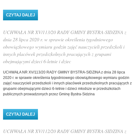
CZYTAJ DALEJ
WPIS UCHWAŁA NR XV/114/20 RADY GMINY
BYSTRA-SIDZINA Z DNIA 28 LIPCA 2020 R. W
SPRAWIE USTALENIA ŚREDNIEJ CENY
JEDNOSTKI PALIWA W GMINIE BYSTRA-SIDZINA
UCHWAŁA NR XV/113/20 RADY GMINY BYSTRA-SIDZINA z
NA ROK SZKOLNY 2020/2021
dnia 28 lipca 2020 r. w sprawie określenia tygodniowego
obowiązkowego wymiaru godzin zajęć nauczycieli przedszkoli i
innych placówek przedszkolnych pracujących z grupami
obejmującymi dzieci 6-letnie i dziec
UCHWAŁA NR XV/113/20 RADY GMINY BYSTRA-SIDZINA z dnia 28 lipca
2020 r. w sprawie określenia tygodniowego obowiązkowego wymiaru godzin
zajęć nauczycieli przedszkoli i innych placówek przedszkolnych pracujących z
grupami obejmującymi dzieci 6-letnie i dzieci młodsze w przedszkolach
publicznych prowadzonych przez Gminę Bystra-Sidzina
CZYTAJ DALEJ
WPIS UCHWAŁA NR XV/113/20 RADY GMINY
BYSTRA-SIDZINA Z DNIA 28 LIPCA 2020 R. W
SPRAWIE OKREŚLENIA TYGODNIOWEGO
OBOWIĄZKOWEGO WYMIARU GODZIN ZAJĘĆ
UCHWAŁA NR XV/112/20 RADY GMINY BYSTRA-SIDZINA z
NAUCZYCIELI PRZEDSZKOLI I INNYCH PLACÓWEK