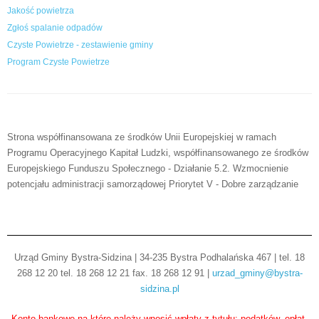
Jakość powietrza
Zgłoś spalanie odpadów
Czyste Powietrze - zestawienie gminy
Program Czyste Powietrze
Strona współfinansowana ze środków Unii Europejskiej w ramach
Programu Operacyjnego Kapitał Ludzki, współfinansowanego ze środków
Europejskiego Funduszu Społecznego - Działanie 5.2. Wzmocnienie
potencjału administracji samorządowej Priorytet V - Dobre zarządzanie
Urząd Gminy Bystra-Sidzina | 34-235 Bystra Podhalańska 467 | tel. 18
268 12 20 tel. 18 268 12 21 fax. 18 268 12 91 |
urzad_gminy@bystra-
sidzina.pl
Konto bankowe na które należy wnosić wpłaty z tytułu: podatków, opłat,